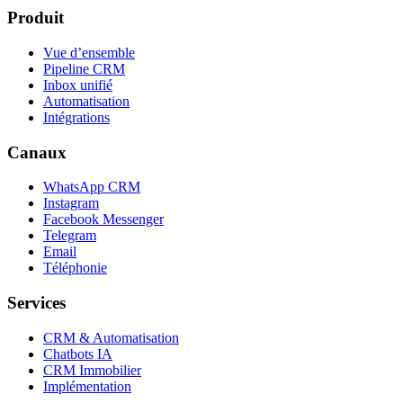
Produit
Vue d’ensemble
Pipeline CRM
Inbox unifié
Automatisation
Intégrations
Canaux
WhatsApp CRM
Instagram
Facebook Messenger
Telegram
Email
Téléphonie
Services
CRM & Automatisation
Chatbots IA
CRM Immobilier
Implémentation