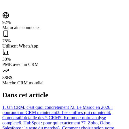
92%
Marocains connectes
75%
Utilisent WhatsApp
30%
PME avec un CRM
88B$
Marche CRM mondial
Dans cet article
1
.
Un CRM, c'est quoi concretement ?
2
.
Le Maroc en 2026 :
pourquoi un CRM maintenant
3
.
Les chiffres qui comptent
4
.
Comparatif detaille des 5 CRM
5
.
Kommo : notre analyse
complete
6
.
HubSpot : pour qui exactement ?
7
.
Zoho, Odoo,
Salesforce : le reste du marche
8
.
Comment choisir selon votre