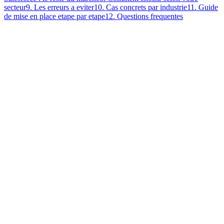
secteur
9
.
Les erreurs a eviter
10
.
Cas concrets par industrie
11
.
Guide
de mise en place etape par etape
12
.
Questions frequentes